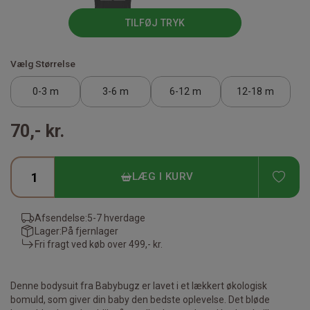
TILFØJ TRYK
Vælg Størrelse
0-3 m
3-6 m
6-12 m
12-18 m
70,- kr.
TIL
LÆG I KURV
Afsendelse:
5-7 hverdage
Lager:
På fjernlager
Fri fragt ved køb over
499,- kr.
Denne bodysuit fra Babybugz er lavet i et lækkert økologisk
bomuld, som giver din baby den bedste oplevelse. Det bløde