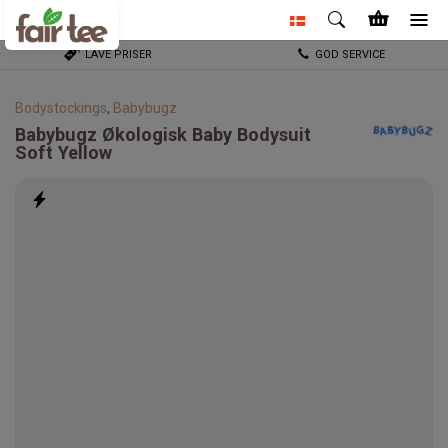
LAVE PRISER
GOD SERVICE
Bodystockings
,
Babybugz
Babybugz
Økologisk Baby Bodysuit
Soft Yellow