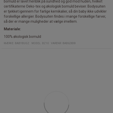
bomuld er lavet henblik på sundhed og god mod huden, hvilket
certifikaterne Oeko-tex og økologisk bomuld beviser. Bodysuiten
er tjekket igennem for farlige kemikalier, så din baby ikke udvikler
forskellige allergier. Bodysuiten findes i mange forskellige farver,
så der er mange muligheder at vælge imellem.
Materiale:
100% økologisk bomuld
MÆRKE:
BABYBUGZ
MODEL
:
BZ10
VARENR
:
BAB62838