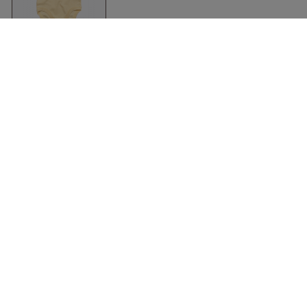
Økologisk Baby
Bodysuit
Soft Yellow
Babybugz
Tøj
Tilbehør
Skjorter
Kasketter & huer