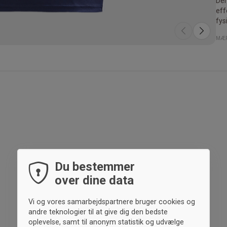
Den
eff
fys
Den
T-s
MÆR
for
tem
kra
spo
Du bestemmer
over dine data
Vi og vores samarbejdspartnere bruger cookies og
andre teknologier til at give dig den bedste
oplevelse, samt til anonym statistik og udvælge