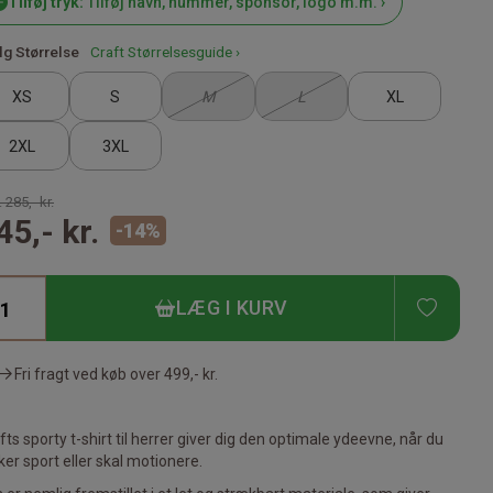
Tilføj tryk:
Tilføj navn, nummer, sponsor, logo m.m. ›
g Størrelse
Craft Størrelsesguide ›
XS
S
M
L
XL
2XL
3XL
.
285,- kr.
45,- kr.
-
14
%
TILFØ
LÆG I KURV
Fri fragt ved køb over
499,- kr.
fts sporty t-shirt til herrer giver dig den optimale ydeevne, når du
ker sport eller skal motionere.