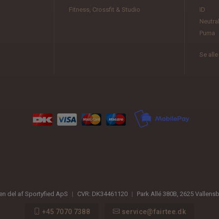
Fitness, Crossfit & Studio
ID
Neutra
Puma
Se all
 en del af Sportyfied ApS
|
CVR:
DK34461120
|
Park Allé 380B
,
2625
Vallens
+45 7070 7388
service@fairtee.dk