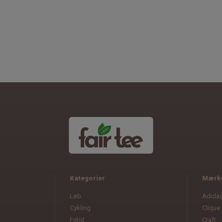
Kategorier
Mærk
Løb
Adida
Cykling
Clique
Fritid
Craft