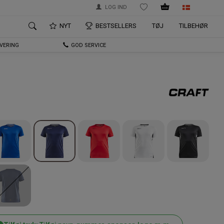
LOG IND
ØNSKELISTE
NYT
BESTSELLERS
TØJ
TILBEHØR
EVERING
GOD SERVICE