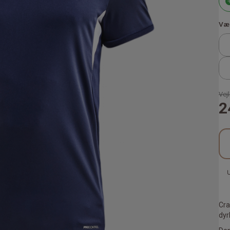
Væl
Vejl
2
Cra
dyr