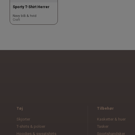
Sporty T-Shirt Herrer
Navy blå & hvid
Craft
Tøj
Tilbehør
Skjorter
Kasketter & huer
T-shirts & poloer
Tasker
Hoodies & sweatshirts
Sportshandsker