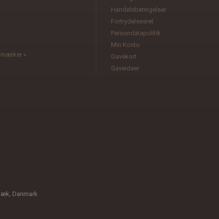
Handelsbetingelser
l
Fortrydelsesret
Persondatapolitik
Min Konto
e mærker »
Gavekort
Gaveideer
bæk, Danmark