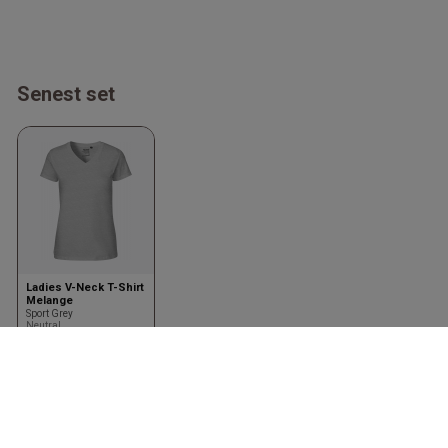
Senest set
Ladies V-Neck T-Shirt
Melange
Sport Grey
Neutral