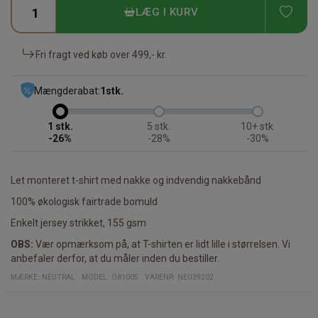
TIL
LÆG I KURV
Fri fragt ved køb over
499,- kr.
Mængderabat:
1
stk.
1
5
10+
-26%
-28%
-30%
Let monteret t-shirt med nakke og indvendig nakkebånd
100% økologisk fairtrade bomuld
Enkelt jersey strikket, 155 gsm
OBS:
Vær opmærksom på, at T-shirten er lidt lille i størrelsen. Vi
anbefaler derfor, at du måler inden du bestiller.
MÆRKE:
NEUTRAL
MODEL
:
O81005
VARENR
:
NEU39202