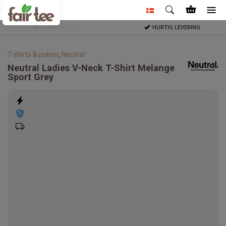
LAVE PRISER
HURTIG LEVERING
T-shirts & poloer
,
Neutral
Neutral
Ladies V-Neck T-Shirt Melange
Sport Grey