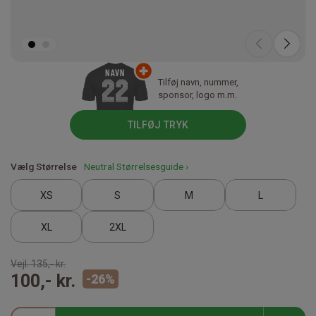
Tilføj navn, nummer,
sponsor, logo m.m.
TILFØJ TRYK
Vælg Størrelse
Neutral Størrelsesguide ›
XS
S
M
L
XL
2XL
Vejl.
135,- kr.
100,- kr.
-
26
%