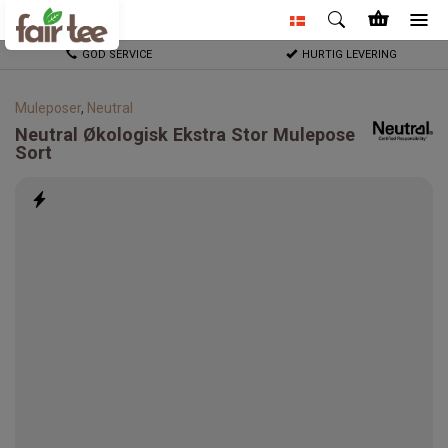
GOD SERVICE
HURTIG LEVERING
Muleposer
,
Neutral
Neutral
Økologisk Ekstra Stor Mulepose
Sort