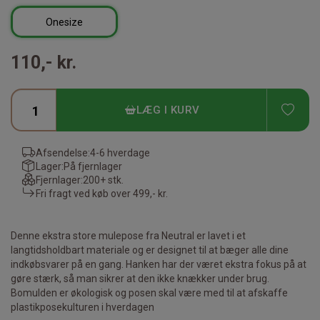
Onesize
110,- kr.
TIL
LÆG I KURV
Afsendelse:
4-6 hverdage
Lager:
På fjernlager
Fjernlager:
200+ stk.
Fri fragt ved køb over
499,- kr.
Denne ekstra store mulepose fra Neutral er lavet i et
langtidsholdbart materiale og er designet til at bæger alle dine
indkøbsvarer på en gang. Hanken har der været ekstra fokus på at
gøre stærk, så man sikrer at den ikke knækker under brug.
Bomulden er økologisk og posen skal være med til at afskaffe
plastikposekulturen i hverdagen