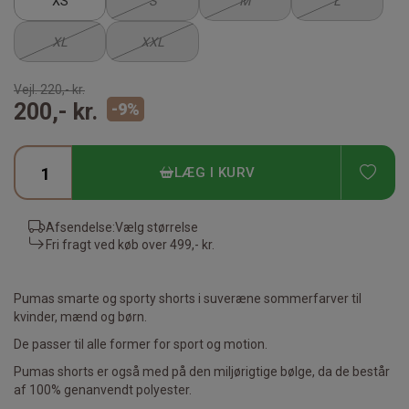
XS
S
M
L
XL
XXL
Vejl.
220,- kr.
200,- kr.
-
9
%
TIL
LÆG I KURV
Afsendelse:
Vælg størrelse
Fri fragt ved køb over
499,- kr.
Pumas smarte og sporty shorts i suveræne sommerfarver til
kvinder, mænd og børn.
De passer til alle former for sport og motion.
Pumas shorts er også med på den miljørigtige bølge, da de består
af 100% genanvendt polyester.