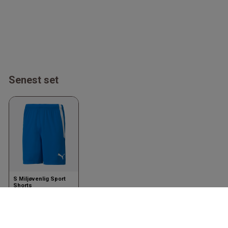
Senest set
S Miljøvenlig Sport
Shorts
Blå
Puma