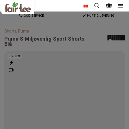
GOD SERVICE
HURTIG LEVERING
Shorts
,
Puma
Puma
S Miljøvenlig Sport Shorts
Blå
UNISEX