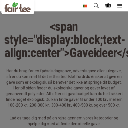
<span
style="display:block;text-
align:center">Gaveideer<
Har du brug for en fødselsdagsgave, adventsgave eller julegave,
så er du kommet til det rette sted. Blot fordi du ønsker at give en
gave som er økologisk, så behøver det ikke at springe dit budget.
Her på siden finder du økologiske gaver og gaver lavet af
genanvendt polyester. Alt efter dit gavebudget kan du helt sikkert
finde noget økologisk.
Du kan finde gaver til under 100 kr., mellem
100-200 kr., 200-300 kr., 300-400 kr., 400-500 kr. og over 500 kr.
Lad os tage dig med på en rejse gennem vores kategorier og
hjælpe dig med at finde den ideelle gave.