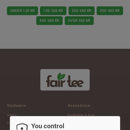
UNDER 100 KR
100-200 KR
200-300 KR
300-400 KR
400-500 KR
OVER 500 KR
Vestuário
Acessórios
Shirts
Kasketter & huer
T-shirts & poloer
Sacos
You control