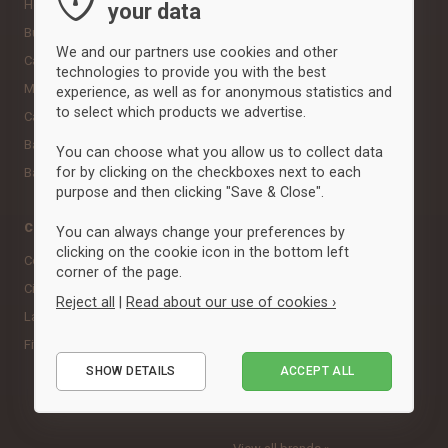
Hoodies & sweatshirts
Sportshandsker
your data
Bukser & tights
Neck gaiters
We and our partners use cookies and other
Calções
Andet udstyr
technologies to provide you with the best
Meias
Scarves
experience, as well as for anonymous statistics and
to select which products we advertise.
Casacos
Baselayer & undertøj
You can choose what you allow us to collect data
for by clicking on the checkboxes next to each
Babytøj
purpose and then clicking "Save & Close".
Categorias
Marcas
You can always change your preferences by
clicking on the cookie icon in the bottom left
Corrida
Adidas
corner of the page.
Ciclismo
Clique
Reject all
|
Read about our use of cookies ›
Lazer
Craft
Fitness, Crossfit & Studio
ID
Essential
SHOW DETAILS
ACCEPT ALL
Neutral
Performance
Puma
Marketing