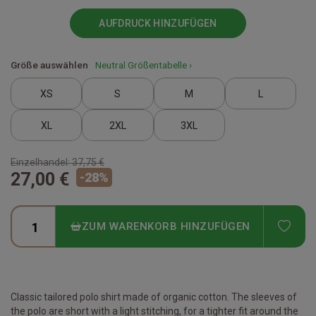
AUFDRUCK HINZUFÜGEN
Größe auswählen
Neutral Größentabelle ›
XS
S
M
L
XL
2XL
3XL
Einzelhandel:
37,75 €
27,00 €
-
28
%
ADD
ZUM WARENKORB HINZUFÜGEN
Classic tailored polo shirt made of organic cotton. The sleeves of
the polo are short with a light stitching, for a tighter fit around the