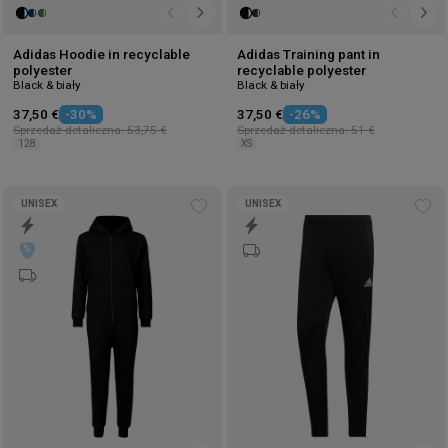
Adidas Hoodie in recyclable
Adidas Training pant in
polyester
recyclable polyester
Black & biały
Black & biały
37,50 €
-30%
37,50 €
-26%
Sprzedaż detaliczna: 53,75 €
Sprzedaż detaliczna: 51 €
128
XS
UNISEX
UNISEX
Add
Ad
to
to
wishlist
wis