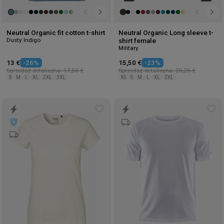
Neutral Organic fit cotton t-shirt
Neutral Organic Long sleeve t-
Dusty Indigo
shirt female
Military
13 €
-26%
15,50 €
-23%
Sprzedaż detaliczna: 17,50 €
Sprzedaż detaliczna: 20,25 €
S
M
L
XL
2XL
3XL
XS
S
M
L
XL
2XL
Add
Ad
to
to
wishlist
wis