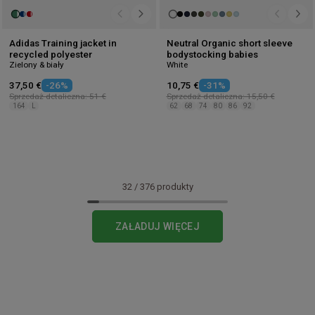
Adidas Training jacket in
Neutral Organic short sleeve
recycled polyester
bodystocking babies
Zielony & biały
White
37,50 €
-26%
10,75 €
-31%
Sprzedaż detaliczna: 51 €
Sprzedaż detaliczna: 15,50 €
164
L
62
68
74
80
86
92
32
/
376
produkty
ZAŁADUJ WIĘCEJ