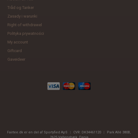
Tråd og Tanker
Zasady i warunki
Right of withdrawel
Polityka prywatności
My account
Giftcard
Gaveideer
Fairtee.dk er en del af Sportyfied ApS
|
CVR:
DK34461120
|
Park Allé 380B
,
2625
Vallensbæk, Dania