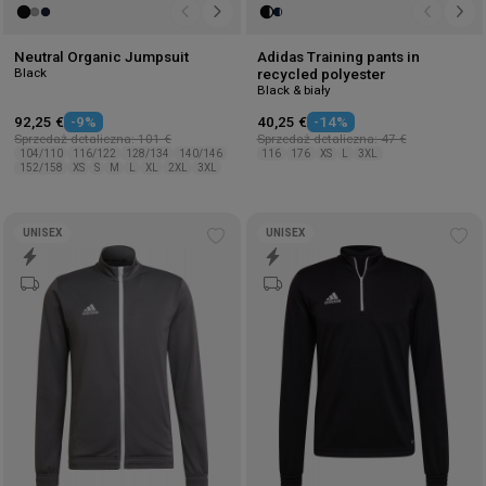
Neutral Organic Jumpsuit
Adidas Training pants in
Black
recycled polyester
Black & biały
92,25 €
-9%
40,25 €
-14%
Sprzedaż detaliczna: 101 €
Sprzedaż detaliczna: 47 €
104/110
116/122
128/134
140/146
116
176
XS
L
3XL
152/158
XS
S
M
L
XL
2XL
3XL
UNISEX
UNISEX
Add
Ad
to
to
wishlist
wis