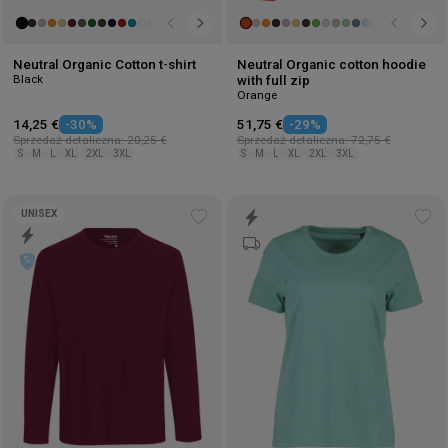
Neutral Organic Cotton t-shirt
Neutral Organic cotton hoodie
Black
with full zip
Orange
14,25 €
-30%
51,75 €
-29%
Sprzedaż detaliczna: 20,25 €
Sprzedaż detaliczna: 72,75 €
S
M
L
XL
2XL
3XL
S
M
L
XL
2XL
3XL
UNISEX
Add
Ad
to
to
wishlist
wis