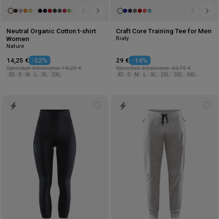
Neutral Organic Cotton t-shirt
Craft Core Training Tee for Men
Biały
Women
Nature
14,25 €
-22%
29 €
-14%
Sprzedaż detaliczna: 18,25 €
Sprzedaż detaliczna: 33,75 €
XS
S
M
L
XL
2XL
XS
S
M
L
XL
2XL
3XL
4XL
Add
Ad
to
to
wishlist
wis