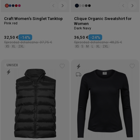
Craft Women's Singlet Tanktop
Clique Organic Sweatshirt for
Pink red
Women
Dark Navy
32,50 €
-14%
36,50 €
-24%
Sprzedaż detaliczna: 37,75 €
Sprzedaż detaliczna: 48,25 €
XS
XL
2XL
XS
S
M
L
XL
2XL
UNISEX
Add
Ad
to
to
wishlist
wis