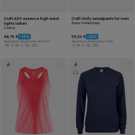
Craft ADV essence high waist
Craft Unify sweatpants for men
Szary melanżowy
tights ladies
Czarny
68,75 €
-15%
59,25 €
-20%
Sprzedaż detaliczna: 80,75 €
Sprzedaż detaliczna: 74 €
XS
S
M
L
XL
2XL
S
M
L
XL
2XL
Add
Ad
to
to
wishlist
wis