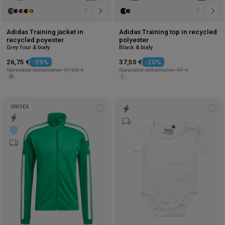
Adidas Training jacket in
Adidas Training top in recycled
recycled poyester
polyester
Grey four & biały
Black & biały
26,75 €
-29%
37,50 €
-20%
Sprzedaż detaliczna: 37,50 €
Sprzedaż detaliczna: 47 €
M
L
UNISEX
Add
Ad
to
to
wishlist
wis