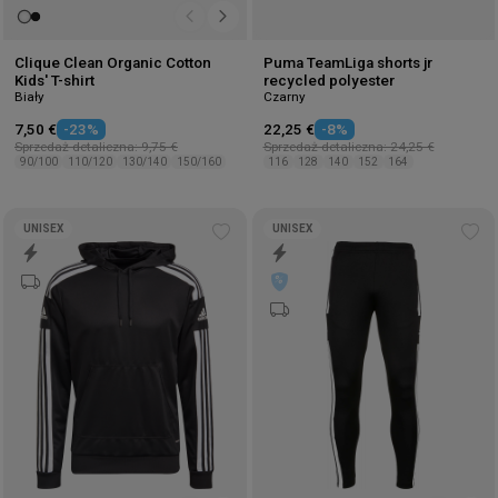
Clique Clean Organic Cotton
Puma TeamLiga shorts jr
Kids' T-shirt
recycled polyester
Biały
Czarny
7,50 €
-23%
22,25 €
-8%
Sprzedaż detaliczna: 9,75 €
Sprzedaż detaliczna: 24,25 €
90/100
110/120
130/140
150/160
116
128
140
152
164
UNISEX
UNISEX
Add
Ad
to
to
wishlist
wis