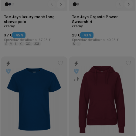
Tee Jays luxury men's long
Tee Jays Organic Power
sleeve polo
Swearshirt
czarny
czarny
37 €
-45%
23 €
-43%
Sprzedaż detaliczna: 67,25 €
Sprzedaż detaliczna: 40,25 €
S
M
L
XL
XXL
3XL
S
L
Add
Ad
to
to
wishlist
wis