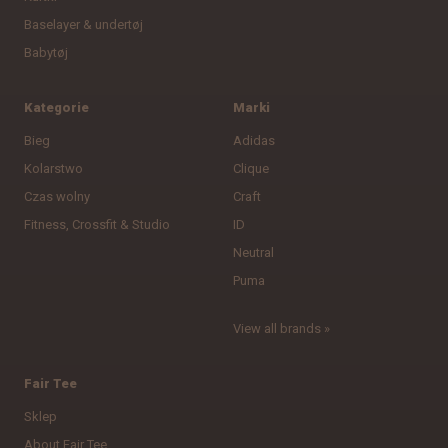
Baselayer & undertøj
Babytøj
Kategorie
Marki
Bieg
Adidas
Kolarstwo
Clique
Czas wolny
Craft
Fitness, Crossfit & Studio
ID
Neutral
Puma
View all brands »
Fair Tee
Sklep
About Fair Tee