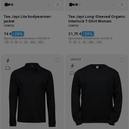
Tee Jays Lite bodywarmer-
Tee Jays Long-Sleeved Organic
jacket
Interlock T-Shirt Women
czarny
czarny
74 €
-26%
21,75 €
-33%
Sprzedaż detaliczna: 100,25 €
Sprzedaż detaliczna: 32,25 €
XS
S
M
L
XL
XXL
3XL
S
M
L
XL
XXL
3XL
UNISEX
Add
Ad
to
to
wishlist
wis