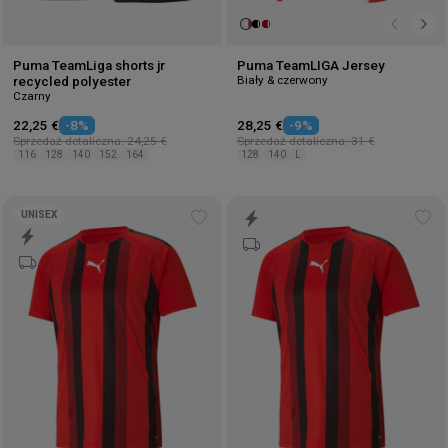
Puma TeamLiga shorts jr
Puma TeamLIGA Jersey
Biały & czerwony
recycled polyester
Czarny
22,25 €
-8%
28,25 €
-9%
Sprzedaż detaliczna: 24,25 €
Sprzedaż detaliczna: 31 €
116
128
140
152
164
128
140
L
UNISEX
Add
Ad
to
to
wishlist
wis