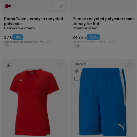
Puma Team Jersey in recycled
Puma's recycled polyester team
polyester
Jersey for Kid
Czerwony & czarny
Czarny & szary
27 €
-9%
24,25 €
-10%
Sprzedaż detaliczna: 29,75 €
Sprzedaż detaliczna: 27 €
M
164
UNISEX
Add
Ad
to
to
wishlist
wis