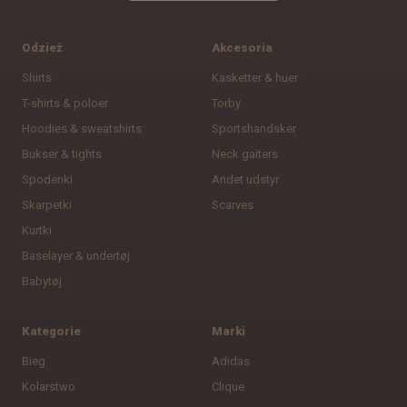
Odzież
Akcesoria
Shirts
Kasketter & huer
T-shirts & poloer
Torby
Hoodies & sweatshirts
Sportshandsker
Bukser & tights
Neck gaiters
Spodenki
Andet udstyr
Skarpetki
Scarves
Kurtki
Baselayer & undertøj
Babytøj
Kategorie
Marki
Bieg
Adidas
Kolarstwo
Clique