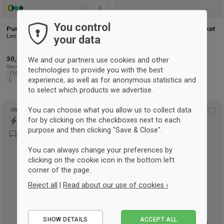
You control
Puma TeamPacer LS Jersey
Puma TeamLIGA training jacket
Lime Yellow & czarny
Czerwony & czarny
your data
30,25 €
-10%
26,75 €
-50%
We and our partners use cookies and other
Sprzedaż detaliczna: 33,75 €
Sprzedaż detaliczna: 54 €
technologies to provide you with the best
116
128
140
152
164
XS
S
M
S
experience, as well as for anonymous statistics and
L
XL
XXL
to select which products we advertise.
You can choose what you allow us to collect data
UNISEX
UNISEX
Add
Ad
for by clicking on the checkboxes next to each
to
to
purpose and then clicking "Save & Close".
wishlist
wis
You can always change your preferences by
clicking on the cookie icon in the bottom left
corner of the page.
Reject all
|
Read about our use of cookies ›
Essential
SHOW DETAILS
ACCEPT ALL
Performance