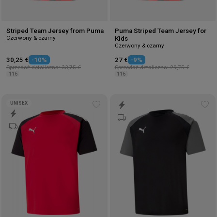
Striped Team Jersey from Puma
Puma Striped Team Jersey for
Czerwony & czarny
Kids
Czerwony & czarny
30,25 €
-10%
27 €
-9%
Sprzedaż detaliczna: 33,75 €
Sprzedaż detaliczna: 29,75 €
116
116
UNISEX
Add
Ad
to
to
wishlist
wis