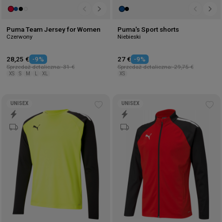
Puma Team Jersey for Women
Puma's Sport shorts
Czerwony
Niebieski
28,25 €
-9%
27 €
-9%
Sprzedaż detaliczna: 31 €
Sprzedaż detaliczna: 29,75 €
XS
S
M
L
XL
XS
UNISEX
UNISEX
Add
Ad
to
to
wishlist
wis