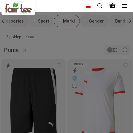
Accessories
Sport
Marki
Gender
Bundle D
Sklep
Puma
Strona główna
Puma
UNISEX
Add
Ad
to
to
wishlist
wis