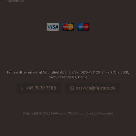
Gaveideer
Fairtee.dk er en del af Sportyfied ApS
|
CVR:
DK34461120
|
Park Allé 380B
,
2625
Vallensbæk, Dania
+45 7070 7388
service@fairtee.dk
Copyright © 2026 fairtee.dk. Wszelkie prawa zastrzeżone